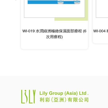
WI-019 水潤綠洲極緻保濕面部療程 (6
WI-00
次用療程)