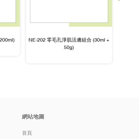
00ml)
NE-202 零毛孔淨肌活膚組合 (30ml +
NE-2
50g)
網站地圖
首頁