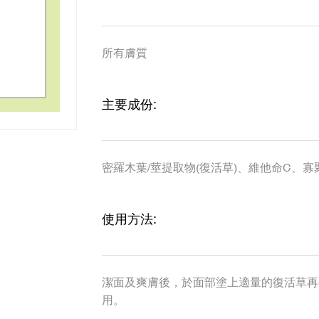
所有膚質
主要成份:
密羅木葉/莖提取物(復活草)、維他命C、
使用方法:
潔面及爽膚後，於面部塗上適量的復活草再
用。