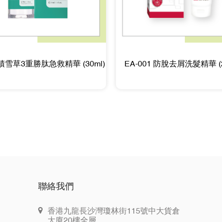
4 積雪草3重勝肽急救精華 (30ml)
EA-001 防脫去屑洗髮精華 (2
聯絡我們
香港九龍長沙灣瓊林街115號中大貨倉
大廈20樓全層