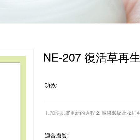
NE-207 復活草再生
功效:
1. 加快肌膚更新的過程 2. 減淡皺紋及收細
適合膚質: